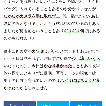
ちょっとあれ撮りたいかも…ぐらいの物だと、サイド
バッグに入れていることもあるのか分かりませんが、
なかなかカメラを手に取れず…
。唯一撮れたのが
あじ
さい
のみとなりました。もう枯れ始めているのもあり
ましたが梅雨前ということもあり
ギリギリ旬
ではある
のかもしれません
途中に何カ所か
カワセミ
がいるスポットもあるのです
が、今日は見られず。昨日すごい雨で
少し涼しいくら
い
だったのに、今日は
かなり暑かった
こともあり被写
体を探すこともせずに帰宅。写真データの現像？編
集？の仕方も忘れていたので
リハビリにはちょうど良
かった
のかもしれません