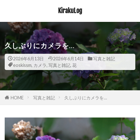
KirakuLog
久しぶりにカメラを…
2026年6月13日
2026年6月14日
写真と雑記
eoskissm
,
カメラ
,
写真と雑記
,
花
HOME
写真と雑記
久しぶりにカメラを…